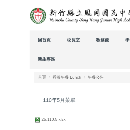
跳
到
主
要
內
容
回首頁
校長室
教務處
學
區
新生專區
首頁
營養午餐 Lunch
午餐公告
110年5月菜單
25.110.5.xlsx